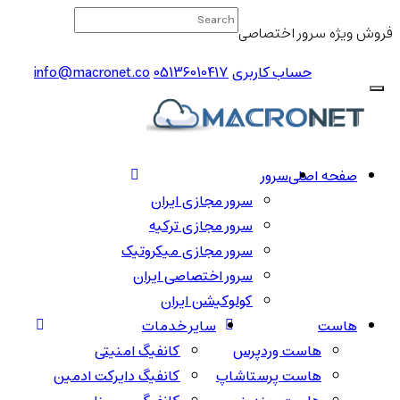
فروش ویژه سرور اختصاصی
حساب کاربری
05136010417
info@macronet.co
صفحه اصلی
سرور
سرور مجازی ایران
سرور مجازی ترکیه
سرور مجازی میکروتیک
سرور اختصاصی ایران
کولوکیشن ایران
هاست
سایر خدمات
هاست وردپرس
کانفیگ امنیتی
هاست پرستاشاپ
کانفیگ دایرکت ادمین