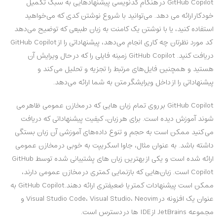
GitHub Copilot در هنگام کدنویسی پیشنهادهایی به سبک تکمیل
خودکار ارائه می دهد. می‌توانید با شروع نوشتن کدی که می‌خواهید
استفاده کنید، یا با نوشتن یک کامنت به زبان طبیعی که توضیح می‌دهد
کد مورد نظرتان چه کاری انجام می‌دهد، پیشنهاداتی را از GitHub Copilot
دریافت کنید. GitHub Copilot زمینه فایلی را که در حال ویرایش آن
هستید و همچنین فایل‌های مرتبط را تجزیه و تحلیل می‌کند و
پیشنهاداتی را از داخل ویرایشگر متن به شما ارائه می‌دهد.
GitHub Copilot بر روی تمام زبان هایی که در مخازن عمومی ظاهر می
شوند آموزش دیده است. برای هر زبان، کیفیت پیشنهاداتی که دریافت
می‌کنید ممکن است به حجم و تنوع داده‌های آموزشی آن زبان بستگی
داشته باشد. به عنوان مثال، جاوا اسکریپت به خوبی در مخازن عمومی
ارائه شده است و یکی از بهترین زبان های پشتیبانی شده توسط GitHub
Copilot است. زبان‌هایی که بازنمایی کمتری در مخازن عمومی دارند،
ممکن است پیشنهادات کمتر یا ضعیفتری ارائه دهند.GitHub Copilot به
عنوان یک افزونه در Visual Studio Code، Visual Studio، Neovim و
مجموعه JetBrains از IDE ها در دسترس است.