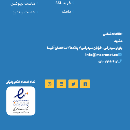
خرید SSL
هاست لینوکس
دامنه
هاست ویندوز
اطلاعات تماس
مشهد
بلوار سیدرضی، خیابان سیدرضی 7 پلاک 35 ساختمان آتیسا
info@macronet.co
051-36010417
نماد اعتماد الکترونیکی