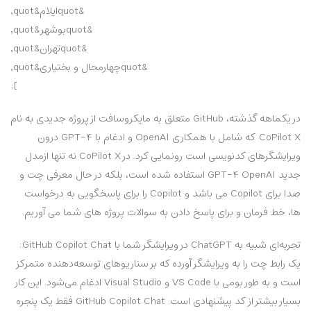
&quotایلام&quot,
&quotبوشهر&quot,
&quotتهران&quot,
&quotچهارمحال و بختیاری&quot,
];
در یکماهه گذشته، GitHub متعلق به مایکروسافت از پروژه جدیدی به نام
CoPilot X که شامل با همکاری OpenAI و ادغام با GPT-4 درون
ویرایشگرهای کدنویسی است رونمایی کرد.
در CoPilot X نه تنها ازمدل
جدید GPT-4 OpenAI استفاده شده است، بلکه در حال معرفی چت و
صدا برای Copilot می باشد و Copilot را برای پاسخگویی به درخواست
ها، خط فرمان و برای پاسخ دادن به سوالات پروژه های شما می آوریم.
تجربه‌ای شبیه به ChatGPT در ویرایشگر شما با GitHub Copilot Chat:
یک رابط چت را به ویرایشگر آورده که بر سناریوهای توسعه‌دهنده متمرکز
است و به طور بومی با VS Code و Visual Studio ادغام می‌شود. این کار
بسیار بیشتر از کد پیشنهادی است. GitHub Copilot Chat فقط یک پنجره