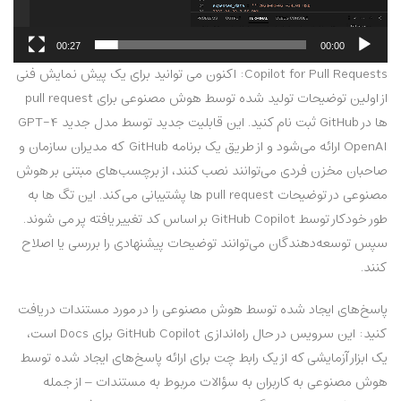
00:27
00:00
Copilot for Pull Requests:
اکنون می توانید برای یک پیش نمایش فنی
از اولین توضیحات تولید شده توسط هوش مصنوعی برای pull request
ها در GitHub ثبت نام کنید. این قابلیت جدید توسط مدل جدید GPT-4
OpenAI ارائه می‌شود و از طریق یک برنامه GitHub که مدیران سازمان و
صاحبان مخزن فردی می‌توانند نصب کنند، از برچسب‌های مبتنی بر هوش
مصنوعی در توضیحات pull request ها پشتیبانی می‌کند. این تگ ها به
طور خودکار توسط GitHub Copilot بر اساس کد تغییر یافته پر می شوند.
سپس توسعه‌دهندگان می‌توانند توضیحات پیشنهادی را بررسی یا اصلاح
کنند.
پاسخ‌های ایجاد شده توسط هوش مصنوعی را در مورد مستندات دریافت
کنید:
این سرویس در حال راه‌اندازی GitHub Copilot برای Docs است،
یک ابزار آزمایشی که از یک رابط چت برای ارائه پاسخ‌های ایجاد شده توسط
هوش مصنوعی به کاربران به سؤالات مربوط به مستندات – از جمله