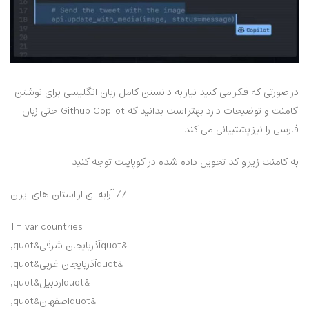
در صورتی که فکر می کنید نیاز به دانستن کامل زبان انگلیسی برای نوشتن
کامنت و توضیحات دارد بهتر است بدانید که Github Copilot حتی زبان
فارسی را نیز پشتیبانی می کند.
به کامنت زیر و کد تحویل داده شده در کوپایلت توجه کنید:
// آرایه ای از استان های ایران
var countries = [
&quotآذربایجان شرقی&quot,
&quotآذربایجان غربی&quot,
&quotاردبیل&quot,
&quotاصفهان&quot,